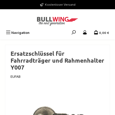
Zum Hauptinhalt springen
Kostenloser Versand
Navigation
0,00 €
Ersatzschlüssel für
Fahrradträger und Rahmenhalter
Y007
EUFAB
Bildergalerie überspringen