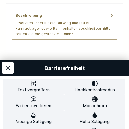
Beschreibung
Ersatzschlüssel für die Bullwing und EUFAB
Fahrradträger sowie Rahmenhalter abschließbar Bitte
prüfen Sie die gestanzte…
Mehr
Barrierefreiheit
Kostenloser Versand
AGB
Datenschutz
Impressum
Kontakt
Widerrufsrecht
Widerrufsformular
Zahlung und Versand
Text vergrößern
Hochkontrastmodus
Barrierefreiheitserklärung
Farben invertieren
Monochrom
Copyright© 2020-2025 Faventis GmbH. All Rights Reserved
Niedrige Sättigung
Hohe Sättigung
Beratungstermin
Fahrradträger
Fahrradträgerzubehör