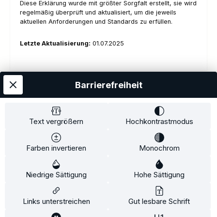
Diese Erklärung wurde mit größter Sorgfalt erstellt, sie wird
regelmäßig überprüft und aktualisiert, um die jeweils
aktuellen Anforderungen und Standards zu erfüllen.
Letzte Aktualisierung:
01.07.2025
Barrierefreiheit
Kostenloser Versand
AGB
Datenschutz
Impressum
Kontakt
Widerrufsrecht
Widerrufsformular
Zahlung und Versand
Text vergrößern
Hochkontrastmodus
Barrierefreiheitserklärung
Farben invertieren
Monochrom
Copyright© 2020-2025 Faventis GmbH. All Rights Reserved
Niedrige Sättigung
Hohe Sättigung
Beratungstermin
Fahrradträger
Fahrradträgerzubehör
Alle Preise inkl. gesetzl. Mehrwertsteuer zzgl.
Versandkosten
und ggf.
Links unterstreichen
Gut lesbare Schrift
Nachnahmegebühren, wenn nicht anders angegeben.