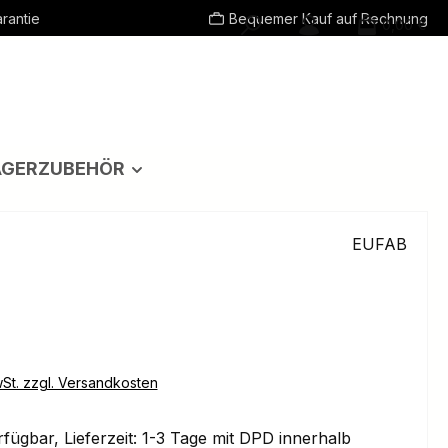
rantie
Bequemer Kauf auf Rechnung
0,00 €
ÄGERZUBEHÖR
EUFAB
eis:
wSt. zzgl. Versandkosten
fügbar, Lieferzeit: 1-3 Tage mit DPD innerhalb