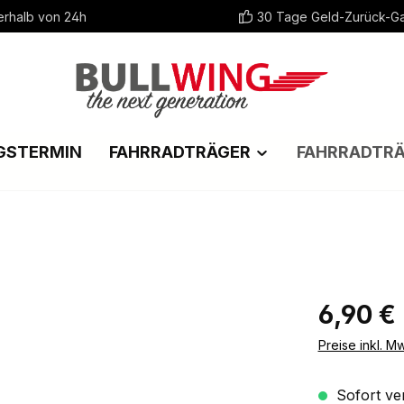
erhalb von 24h
30 Tage Geld-Zurück-Ga
GSTERMIN
FAHRRADTRÄGER
FAHRRADTR
Regulärer Pr
6,90 €
Preise inkl. M
Sofort ver