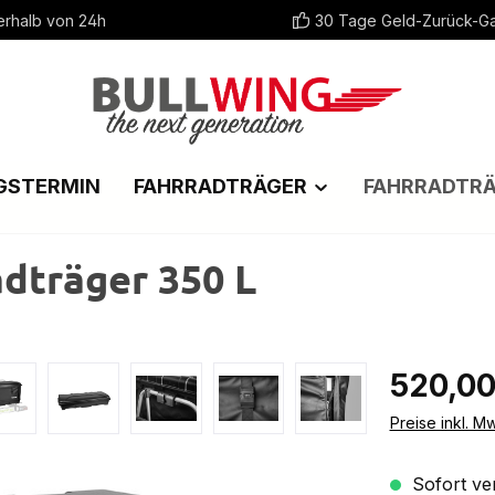
erhalb von 24h
30 Tage Geld-Zurück-Ga
GSTERMIN
FAHRRADTRÄGER
FAHRRADTR
adträger 350 L
Regulärer Pr
520,00
Preise inkl. M
Sofort ver