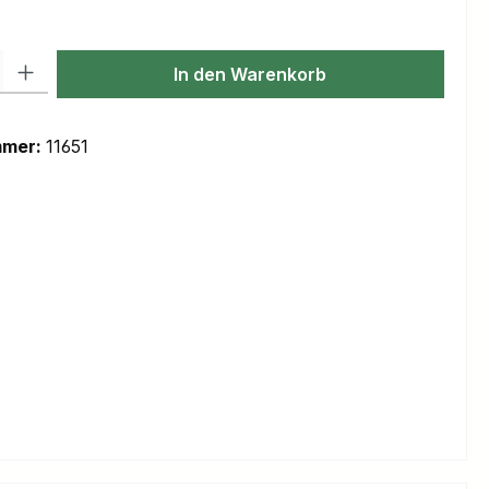
l: Gib den gewünschten Wert ein oder benutze die Schaltflächen um
In den Warenkorb
mmer:
11651