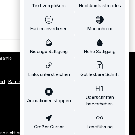
Text vergrößern
Hochkontrastmodus
Farben invertieren
Monochrom
Niedrige Sättigung
Hohe Sättigung
rantie
Bequemer Kauf auf Rechnung
Links unterstreichen
Gut lesbare Schrift
and
Barrierefreiheitserklärung
Überschriften
Animationen stoppen
hervorheben
Großer Cursor
Leseführung
n nicht anders angegeben.