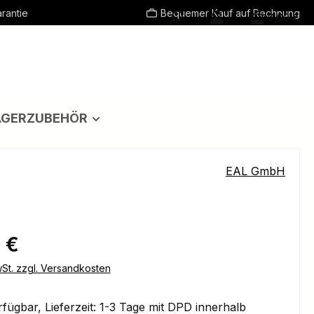
rantie
Bequemer Kauf auf Rechnung
0,00 €
ÄGERZUBEHÖR
EAL GmbH
eis:
 €
wSt. zzgl. Versandkosten
fügbar, Lieferzeit: 1-3 Tage mit DPD innerhalb